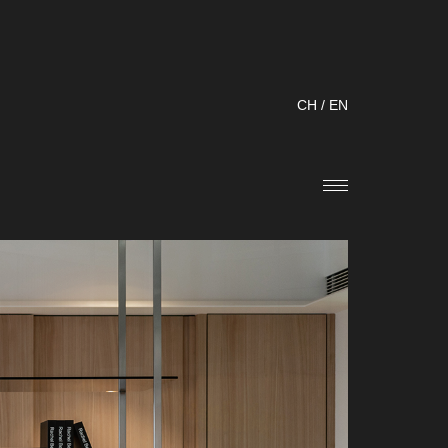
CH
/
EN