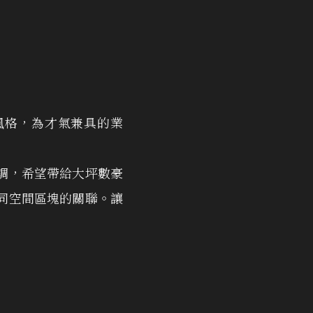
風格，為才氣兼具的業
調，希望帶給大坪數豪
同空間區塊的關聯。讓