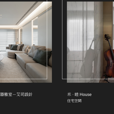
器雅室－艾司設計
米 · 睦 House
住宅空間