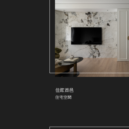
佳鋐首邑
住宅空間