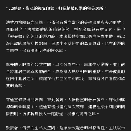
“ 以輕奢、恢弘的視覺印象，打造精緻和諧的完美居所 ”
法式風格隨時光演進，不僅保有邁向當代的美學底蘊與表現形式；
同時融合了法式優雅的線條與細節、搭配金屬與石材元素，帶出
「輕奢華」的經典浪漫風範。本案整體空間以奶白色為主體，輔以
深色調的黑灰穿梭點綴，呈現出不落俗氣的高貴氣質，也在浪漫的
氛圍中，保有清朗明亮的恢弘感。
率先映入眼簾的公共空間，以沙發為中心，串起生活動線。並且融
合將起居空間與客廳融合，成為家人熱絡相聚的重點，亦是彼此靜
謐陪伴起居之所。讓處在公共空間中的你我，都擁有各自喜歡和欣
賞的角落。
穿過直條玻璃門隔間，來到餐廳，大器穩重的奢石餐桌，線板細膩
勾勒的全幅牆面、透過有機形體的層次裝飾，建構溫暖不刺眼的間
接照明。彷彿轉身投入一處舒適、淡雅的境外之地。
緊接著，信步而至私人空間。延續法式輕奢的風格調性，主臥以米