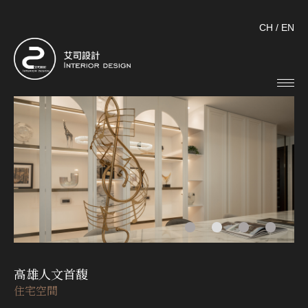
CH
/
EN
高雄人文首馥
住宅空間