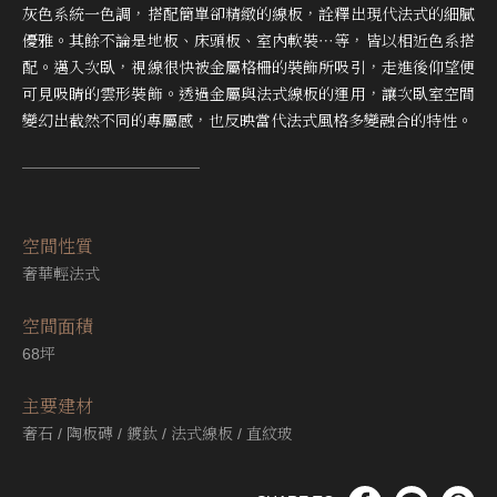
灰色系統一色調，搭配簡單卻精緻的線板，詮釋出現代法式的細膩
優雅。其餘不論是地板、床頭板、室內軟裝⋯等，皆以相近色系搭
配。邁入次臥，視線很快被金屬格柵的裝飾所吸引，走進後仰望便
可見吸睛的雲形裝飾。透過金屬與法式線板的運用，讓次臥室空間
變幻出截然不同的專屬感，也反映當代法式風格多變融合的特性。
空間性質
奢華輕法式
空間⾯積
68坪
主要建材
奢石 / 陶板磚 / 鍍鈦 / 法式線板 / 直紋玻