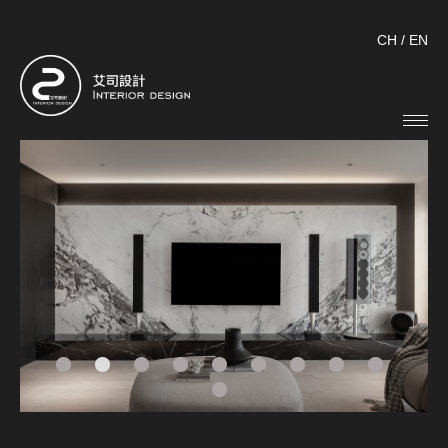
CH
/
EN