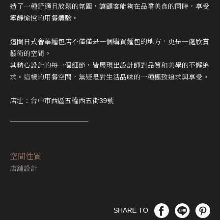
造了一種舒適且放鬆的氛圍，讓顧客能夠在品嚐美食的同時，享受
寧靜愉悅的用餐體驗。
這間日式奢華麵包店不僅僅是一個購買麵包的地方，更是一處欣賞
藝術的空間。
其精心設計的每一個細節，皆展現出設計師對品質和美學的不懈追
求。這樣的用餐空間，無疑是對生活品味的一種極致追求與享受。
店址：台中市西區五權西五街39號
空間性質
店舖設計
SHARE TO