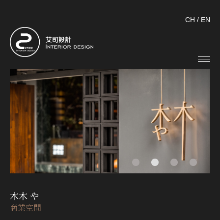
CH
/
EN
木木 や
商業空間