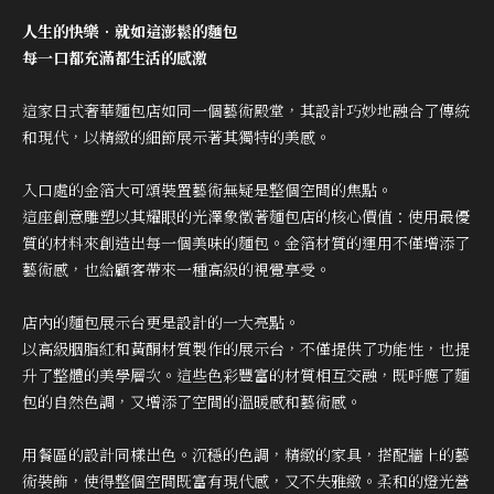
人生的快樂．就如這澎鬆的麵包
每一口都充滿都生活的感激
這家日式奢華麵包店如同一個藝術殿堂，其設計巧妙地融合了傳統
和現代，以精緻的細節展示著其獨特的美感。
入口處的金箔大可頌裝置藝術無疑是整個空間的焦點。
這座創意雕塑以其耀眼的光澤象徵著麵包店的核心價值：使用最優
質的材料來創造出每一個美味的麵包。金箔材質的運用不僅增添了
藝術感，也給顧客帶來一種高級的視覺享受。
店內的麵包展示台更是設計的一大亮點。
以高級胭脂紅和黃酮材質製作的展示台，不僅提供了功能性，也提
升了整體的美學層次。這些色彩豐富的材質相互交融，既呼應了麵
包的自然色調，又增添了空間的溫暖感和藝術感。
用餐區的設計同樣出色。沉穩的色調，精緻的家具，搭配牆上的藝
術裝飾，使得整個空間既富有現代感，又不失雅緻。柔和的燈光營