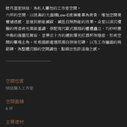
睦月溫室烘焙，為私人屬性的工作室空間。
六坪的空間，以挑高的大面積Low-E玻璃帷幕為背景，增加空間視
覺通透感，並達到節能減碳、減低日照熱能的效果。全室以深沉優
雅的烤漆消光黑做基調，搭配現代歐式風格的櫃體矗立，巧妙呼應
中島的潑墨花崗岩，並帶出上方的鍍鈦環光紅酒杯架燈座，形成空
間的靈魂主角。地板細節處選用黑白拼接花磚，以及工作牆面的飛
箭磚，為整體沉穩的空間調性，點綴出些許活潑之感。
空間性質
烘焙個人工作室
空間⾯積
6 坪
主要建材