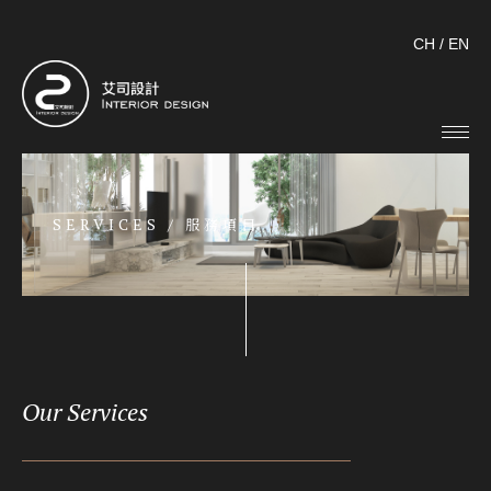
CH
/
EN
SERVICES /
服務項目
Our Services