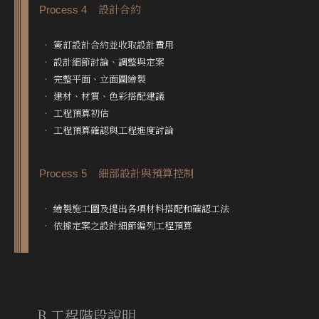
Process 4 設計合約
‧ 簽訂設計合約並收取設計費用
‧ 設計細節討論、調整與定案
‧ 完整平面、立面圖繪製
‧ 建材、材質、色彩搭配建議
‧ 工程預算初估
‧ 工程預算確認與工程進度討論
Process 5 細部設計與預算控制
‧ 繪製施⼯圖及提出各項材料搭配和確認⼯法
‧ 依據定案之設計細節編列⼯程預算
B.工程階段說明