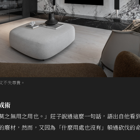
又不失尊貴。
成術
莫之無用之用也。」莊子說過這麼一句話，語出自他看
的廢材，然而，又因為「什麼用處也沒有」躲過砍伐的