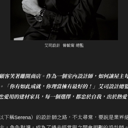
艾司設計 曾毓甯 總監
顧客笑著離開商店。作為一個室內設計師，如何讓屋主
。「你有如此成就，你理當擁有最好的！」艾司設計總
也愛用的建材家具，每一個選擇，都忠於自我，出於熱愛
以下稱Serena）的設計師之路，不太尋常，要說是業界
業主，角色對調，成為了過去經常與之開會規劃的設計師