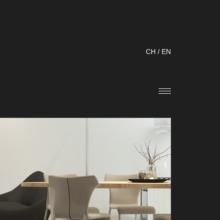
CH
/
EN