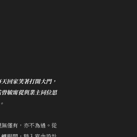
每天回家笑著打開大門，
監曾毓甯從與業主同位思
。
絕無僅有，亦不為過。從
。轉眼間，踏入室內設計