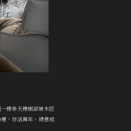
到一棵參天櫟樹卻被木匠
命運，存活萬年，綠意成