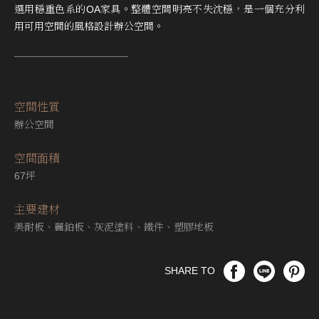
選用穩重色系的OA家具。整體空間明亮不失沈穩，是一個充分利
用可用空間的風格設計辦公空間。
空間性質
辦公空間
空間⾯積
67坪
主要建材
美耐板、麗鉑板、灰泥塗料、鐵件、塑膠地板
SHARE TO