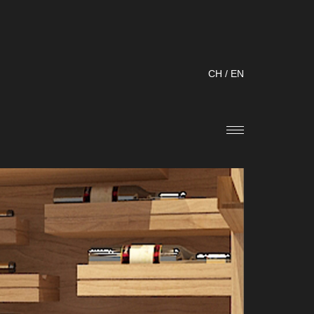
CH
/
EN